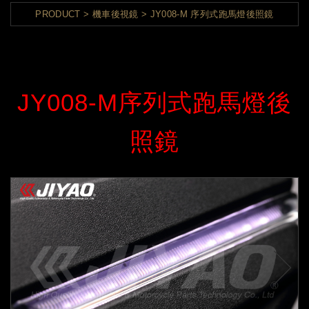
PRODUCT
機車後視鏡
JY008-M 序列式跑馬燈後照鏡
JY008-M序列式跑馬燈後
照鏡
t
Pr
ex
ev
N
io
us